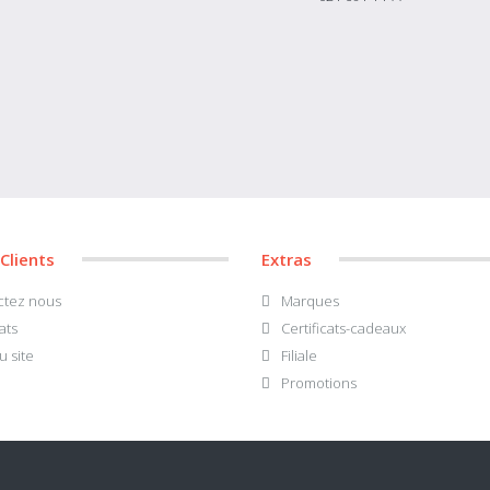
 Clients
Extras
ctez nous
Marques
ats
Certificats-cadeaux
u site
Filiale
Promotions