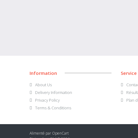
Information
Service
About Us
Conta
Delivery Information
Résult
Privacy Policy
Plan d
Terms & Conditions
Alimenté par
OpenCart