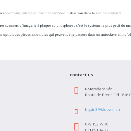
 scanner marquent un tournant en termes d’utilisation dans le cabinet dentaire.
utres scanners d’imagerie à plaque au phosphore : c’est le système le plus petit du ma
en option des pièces amovibles qui peuvent être passées dans un autoclave afin d’o
contact us
Rivieradent Sárl
Route de Brent 13d 1816 C
bquin3@bluewin.ch
079 153 79 78
021 691 14 77