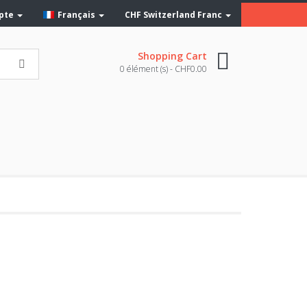
pte
Français
CHF
Switzerland Franc
Shopping Cart
0 élément (s) - CHF0.00