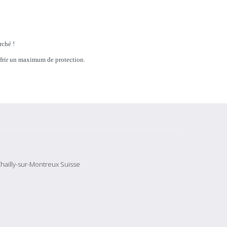
rché !
ffrir un maximum de protection.
hailly-sur-Montreux Suisse