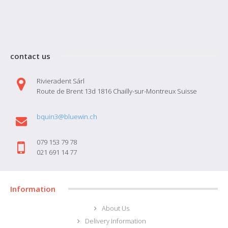
contact us
Rivieradent Sárl
Route de Brent 13d 1816 Chailly-sur-Montreux Suisse
bquin3@bluewin.ch
079 153 79 78
021 691 14 77
Information
About Us
Delivery Information