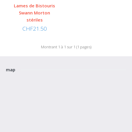
Lames de Bistouris
Swann Morton
stériles
Lames de Bistouris Swann Morton stériles
CHF21.50
prix pour 10 boîtes - 180 Fr.n10 Les lames stériles standards en acier au
carbone et en acier in..
Montrant 1 à 1 sur 1 (1 pages)
CHF21.50
map
Ajouter au panier
Ajouter à la liste de souhaits
Comparez ce produit