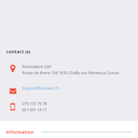
contact us
Rivieradent Sárl
Route de Brent 13d 1816 Chailly-sur-Montreux Suisse
bquin3@bluewin.ch
079 153 79 78
021 691 14 77
Information