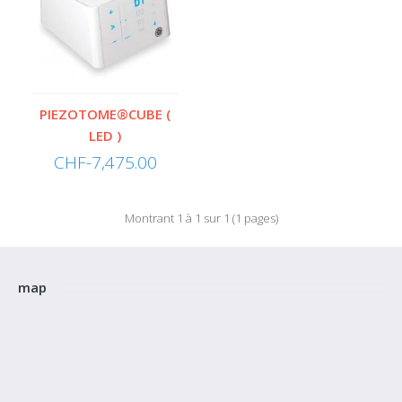
PIEZOTOME®CUBE (
LED )
CHF-7,475.00
PIEZOTOME®CUBE ( LED )
PROPRIÉTÉS PRESERVATION DES TISSUS Contrôle parfait de la
Montrant 1 à 1 sur 1 (1 pages)
modulation de fréquence pour prés..
CHF-7,475.00
map
Ajouter au panier
Ajouter à la liste de souhaits
Comparez ce produit