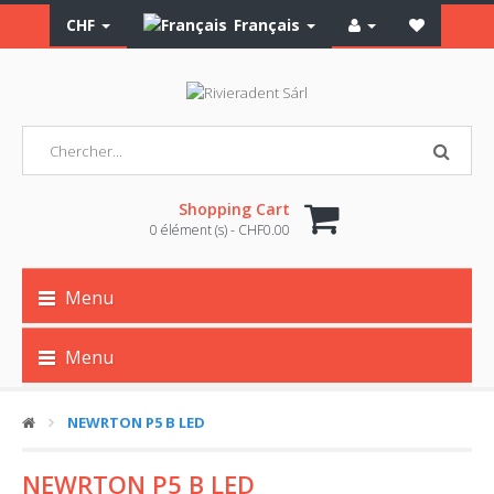
CHF
Français
Shopping Cart
0 élément (s) - CHF0.00
Menu
Menu
NEWRTON P5 B LED
NEWRTON P5 B LED