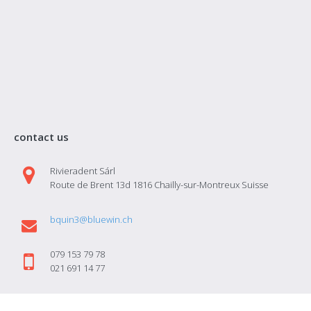
contact us
Rivieradent Sárl
Route de Brent 13d 1816 Chailly-sur-Montreux Suisse
bquin3@bluewin.ch
079 153 79 78
021 691 14 77