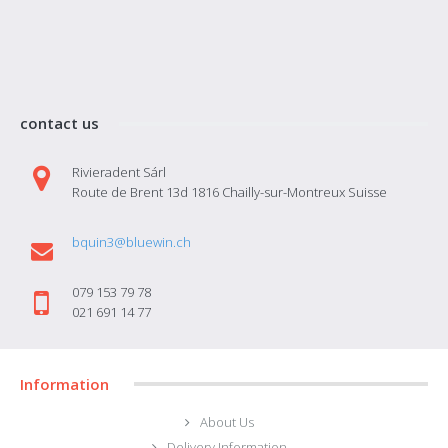
CHF36.00
Ajouter au panier
contact us
Ajouter à la liste de souhaits
Comparez ce produit
Rivieradent Sárl
Route de Brent 13d 1816 Chailly-sur-Montreux Suisse
bquin3@bluewin.ch
079 153 79 78
021 691 14 77
Information
About Us
Delivery Information