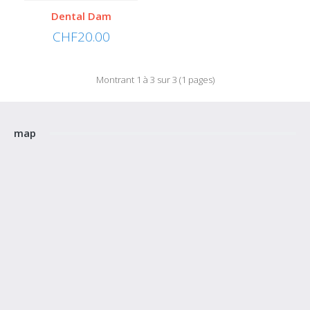
Comparez ce produit
Dental Dam
CHF20.00
Montrant 1 à 3 sur 3 (1 pages)
map
DIGUE DENTAIRE - Sans Poudre, Sans Latex
6"x 6" 15 pieces, medium-Sanctuary
Sanctuary’s non-latex dental dam is made from Polyisoprene, a material
which very closely resembles..