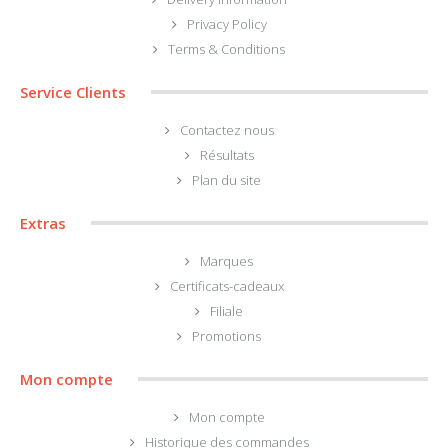
Dental Dam
Privacy Policy
Terms & Conditions
La première digue dentaire en latex de caoutchouc naturel au monde !!!
Avant-gardiste !!!Cette digue..
Service Clients
Contactez nous
CHF20.00
Résultats
Plan du site
Ajouter au panier
Extras
Ajouter à la liste de souhaits
Comparez ce produit
Marques
Certificats-cadeaux
Filiale
Promotions
Mon compte
Mon compte
Historique des commandes