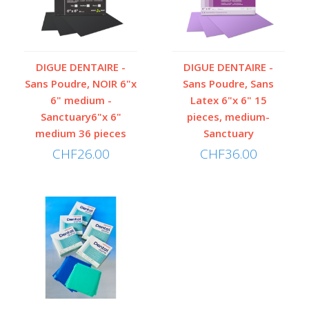
DIGUE DENTAIRE -
DIGUE DENTAIRE -
Sans Poudre, NOIR 6"x
Sans Poudre, Sans
6" medium -
Latex 6"x 6" 15
DIGUE DENTAIRE - Sans Poudre, NOIR 6"x
Sanctuary6"x 6"
pieces, medium-
medium 36 pieces
Sanctuary
6" medium - Sanctuary6"x 6" medium 36
CHF26.00
CHF36.00
pieces
Cette digue dentaire est spécialement conçue pour être élastique avec
une résistance élevée au..
CHF26.00
Ajouter au panier
Ajouter à la liste de souhaits